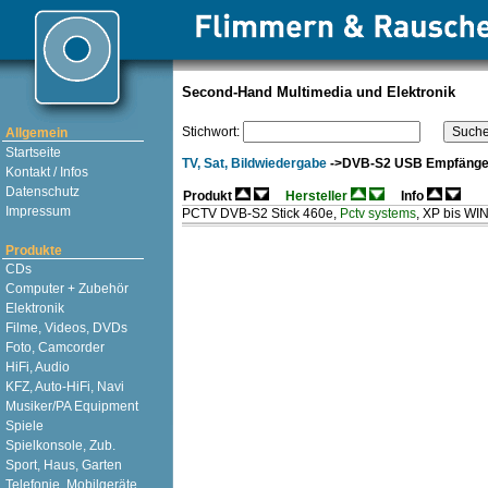
Second-Hand Multimedia und Elektronik
Stichwort:
Allgemein
Startseite
TV, Sat, Bildwiedergabe
->DVB-S2 USB Empfänger 
Kontakt / Infos
Datenschutz
Produkt
Hersteller
Info
Impressum
PCTV DVB-S2 Stick 460e
,
Pctv systems
, XP bis WI
Produkte
CDs
Computer + Zubehör
Elektronik
Filme, Videos, DVDs
Foto, Camcorder
HiFi, Audio
KFZ, Auto-HiFi, Navi
Musiker/PA Equipment
Spiele
Spielkonsole, Zub.
Sport, Haus, Garten
Telefonie, Mobilgeräte