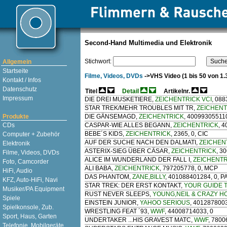
Second-Hand Multimedia und Elektronik
Stichwort:
Allgemein
Startseite
Filme, Videos, DVDs
->VHS Video (1 bis 50 von 1.
Kontakt / Infos
Datenschutz
Titel
Detail
Artikelnr.
Impressum
DIE DREI MUSKETIERE
,
ZEICHENTRICK VCI
, 08
STAR TREK/MEHR TROUBLES MIT TR
,
ZEICHENT
Produkte
DIE GÄNSEMAGD
,
ZEICHENTRICK
, 40099305511
CDs
CASPAR-WIE ALLES BEGANN
,
ZEICHENTRICK
, 
BEBE´S KIDS
,
ZEICHENTRICK
, 2365, 0, CIC
Computer + Zubehör
AUF DER SUCHE NACH DEN DALMATI
,
ZEICHEN
Elektronik
ASTERIX-SIEG ÜBER CÄSAR
,
ZEICHENTRICK
, 3
Filme, Videos, DVDs
ALICE IM WUNDERLAND DER FALL I
,
ZEICHENTR
Foto, Camcorder
ALI BABA
,
ZEICHENTRICK
, 797205778, 0, MCP
HiFi, Audio
DAS PHANTOM
,
ZANE,BILLY
, 401088401284, 0,
KFZ, Auto-HiFi, Navi
STAR TREK: DER ERST KONTAKT
,
YOUR GUIDE T
Musiker/PA Equipment
RUST NEVER SLEEPS
,
YOUNG,NEIL & CRAZY H
Spiele
EINSTEIN JUNIOR
,
YAHOO SERIOUS
, 401287800
Spielkonsole, Zub.
WRESTLING FEAT ´93
,
WWF
, 44008714033, 0
Sport, Haus, Garten
UNDERTAKER ...HIS GRAVEST MATC
,
WWF
, 7800
Telefonie, Mobilgeräte