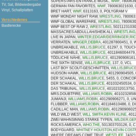
SUPERSTARS ENTRANCE MUSIC
,
WWF
, 780063
TV, Sat, Bildwiedergabe
GERMAN FAN FAVORITES
,
WWF
, 780063021630, 
Vinyl, Schallplatten
BRET HART
,
WWF
, 6313163, 0, POLYGRAM V
WWF MONDAY NIGHT RAW
,
WRESTLING
, 780063
Verschiedenes
WWF GLOBAL WAREFARE
,
WRESTLING
, 780063
Bastlerecke
WWF BEST OF RAW 2
,
WRESTLING
, 50211231030
MASSACRES ABDULLAH/SHEIK ALI
,
WRESTLING
LIVE IN JAPAN
,
WINTER,EDGAR/DERRINGER,RI
VERRATEN
,
WINGER,DEBRA
, 401287800451, 0
UNBREAKABLE
,
WILLIS,BRUCE
, 61297, 0, TOU
UNBREAKABLE
,
WILLIS,BRUCE
, 4011846004479
TÖDLICHE NÄHE
,
WILLIS,BRUCE
, 401290906161,
THE SIXTH SENSE
,
WILLIS,BRUCE
, 137, 0, VCL
LAST BOY SCOUT-GESCHNITTEN
,
WILLIS,BRUC
HUDSON HAWK
,
WILLIS,BRUCE
, 401290904505, 
DER SCHAKAL
,
WILLIS,BRUCE
, 5455, 0, CONC
DER SCHAKAL
,
WILLIS,BRUCE
, 401032450534,
DAS TRIBUNAL
,
WILLIS,BRUCE
, 4010232013750,
MRS.DOUBTFIRE
,
WILLIAMS,ROBIN
, 4010232858
JUMANJI
,
WILLIAMS,ROBIN
, 401290906271, 0, U
FLUBBER
,
WILLIAMS,ROBIN
, 401184610486, 0, 
CADILLAC MAN
,
WILLIAMS,ROBIN
, 401290906025
WILD WILD WEST
,
WILL SMITH,KEVIN KLINE
, 40
ZWEI WAHNSINNIG STARKE TYPEN
,
WILDER,GE
ROCKS AMERICA
,
WHO,THE
, 501303703126, 0, 
BODYGUARD
,
WHITNEY HOUSTON,KEVIN COST
WHERE DREAMS COME TRUE
,
WESTLIFE
, 7432